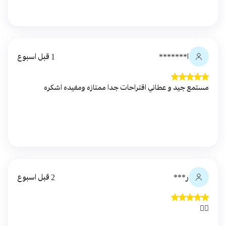
ا*******
1 قبل اسبوع
مستمع جيد و عطاني اقتراحات جدا ممتازه ومفيده اشكره
ر***
2 قبل اسبوع
👍🏻