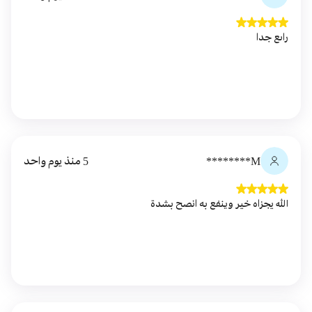
راىع جدا
M********
5 منذ يوم واحد
الله يجزاه خير وينفع به انصح بشدة