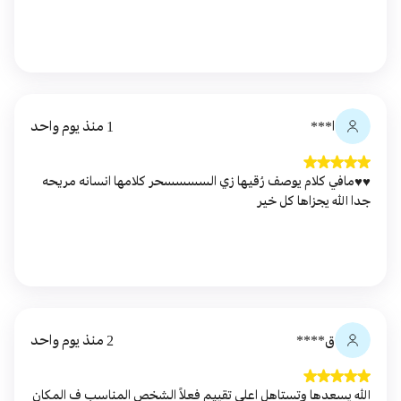
ا***
1 منذ يوم واحد
♥️♥️مافي كلام يوصف رُقيها زي السسسسحر كلامها انسانه مريحه
جدا الله يجزاها كل خير
ق****
2 منذ يوم واحد
الله يسعدها وتستاهل اعلى تقييم فعلاً الشخص المناسب ف المكان