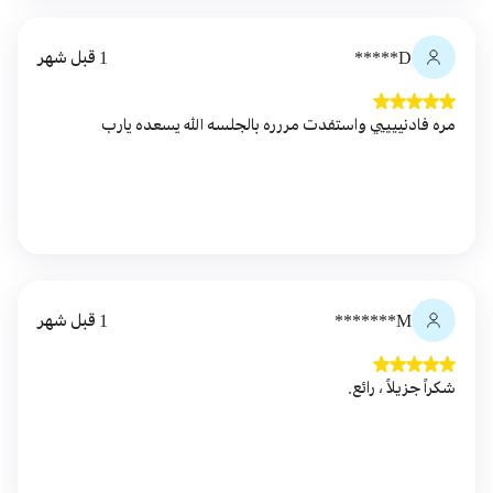
D*****
1 قبل شهر
مره فادنييييي واستفدت مررره بالجلسه الله يسعده يارب
M*******
1 قبل شهر
شكراً جزيلاً ، رائع.