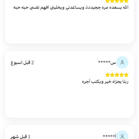
الله يسعده مره ججيددذ ويساعدني ويخليني افهم نفسي حبه حبه
س*****
2 قبل اسبوع
ربنا يجزاه خير ويكتب أجره
أ*****
1 قبل شهر