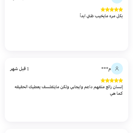
بكل مره مايخيب ظني ابداً
م***
1 قبل شهر
إنسان رائع متفهم داعم وايجابي ولكن مايتفلسف يعطيك الحقيقه
كما هي