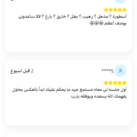
أسطورة ؟ مذهل ؟ رهيب ؟ بطل ؟ خارق ؟ بارع ؟ لالا ساعدوني
بوصف أعظم 🤩🤩🤩
L****
2 قبل اسبوع
أول جلسه لي معاه مستمع جيد ما يحكم عليك ابداً بالعكس يحاول
يفهمك الله يسعده ويوفقه يارب