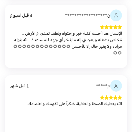
ن******************
4 قبل اسبوع
الإنسان هذا أحسه كتلة خير وإحتواء ولطف تمشي ع الأرض ..
مُخلص بشغله ويعجبني إنه مايذخر أي جهد للمساعدة ، الله ينوله
مراده ولا يغير حاله إلا للأحسن 🌻🌻🌻🌻🌻🌻🌻🌻🌻🌻🌻🌻🌻
🌻🌻
م*****
1 قبل شهر
الله يعطيك الصحة والعافية، شكراً على تفهمك واهتمامك