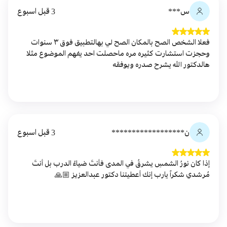
س***
3 قبل اسبوع
فعلا الشخص الصح بالمكان الصح لي بهالتطبيق فوق ٣ سنوات
وحجزت استشارت كثيره مره ماحصلت احد يفهم الموضوع مثلا
هالدكتور الله يشرح صدره ويوفقه
ن******************
3 قبل اسبوع
إذا كان نورُ الشمسِ يشرقُ في المدى فأنتَ ضياءُ الدرب بل أنتَ
مُرشدي شكراً يارب إنك أعطيتنا دكتور عبدالعزيز 🙏🏼