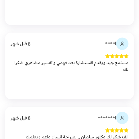
ا****
8 قبل شهر
مستمع جيد ويقدم الاستشارة بعد فهمي و تفسير مشاعري شكرا
لك
ا*******
8 قبل شهر
الف شكر لك دكتور سلطان .. بصراحة انسان داعم ويعلمك