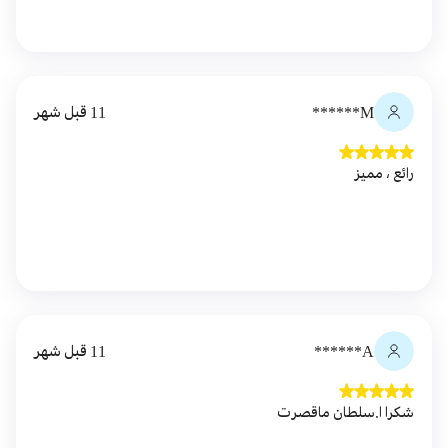
M******
11 قبل شهر
رائع ، مميز
A******
11 قبل شهر
شكرا ا.سلطان ماقصرت