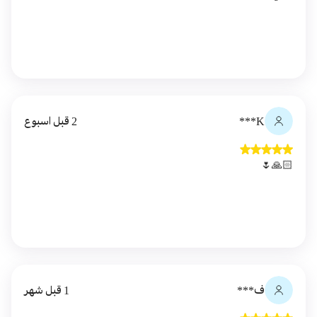
K***
2 قبل اسبوع
🙏🏻🌷
ف***
1 قبل شهر