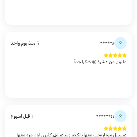
a*****
5 منذ يوم واحد
مليون من عشرة 😔 شكرا جداً
G******
1 قبل اسبوع
عسسل مره ارتحت معها بالكلام وساعدتني كثيررر اول مره معها