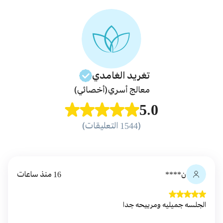
تغريد
الغامدي
معالج أسري
(أخصائي)
5.0
(1544 التعليقات)
ن****
16 منذ ساعات
الجلسه جميليه ومرييحه جدا