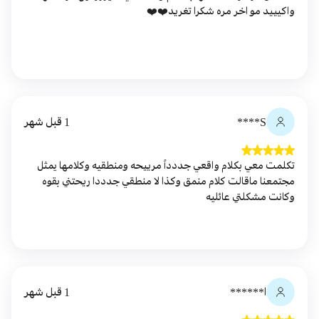
واكيييد مو اخر مره شكرا تغريد❤️❤️
S****
1 قبل شهر
تكلمت معي بكلام واقعي جددداً مرييحه ومنطقيه وكلامها يمثل
مجتمعنا ماقالت كلام منمق وكذا لا منطقي جدددا ريحتني بقوه
وكانت مشكلتي عائليه
ا******
1 قبل شهر