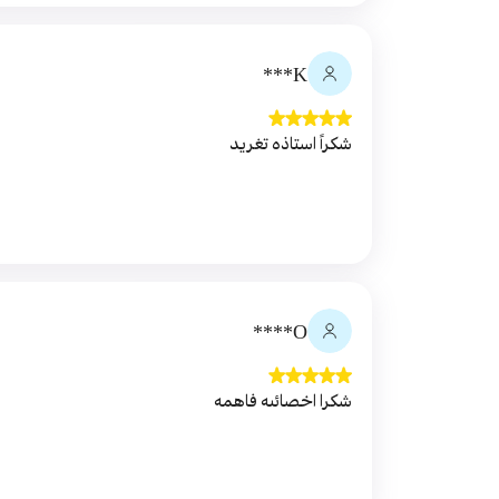
K***
شكراً استاذه تغريد
O****
شكرا اخصائىه فاهمه