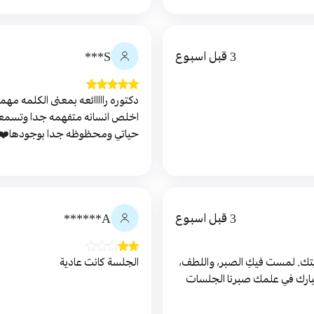
3 قبل اسبوع
S***
دكتوره رااااائعه بمعنى الكلمه مه
اخلص انسانه متفهمه جدا وتسمعك 
حياتي ومحظوظه جدا بوجودها❤️
3 قبل اسبوع
A******
تك. لمست فيكِ الصبر، واللطف،
الجلسة كانت عادية
يبارك في علمك صبرنا الجلسات