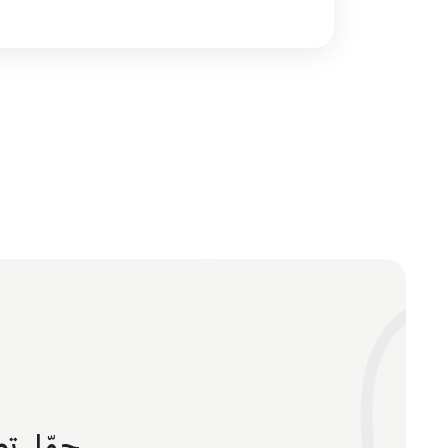
حمّل تط