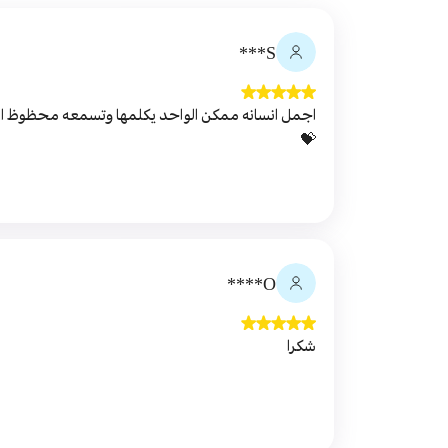
S***
اجمل انسانه ممكن الواحد يكلمها وتسمعه محظوظ الي
💝
O****
شكرا