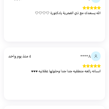
الله يسعدك مع ذي الفجرية يادكتورة 🤍🤍🤍🤍
A****
4 منذ يوم واحد
انسانه رائعه منطقيه جدا جدا وحلولها عقلانيه ♥️♥️♥️