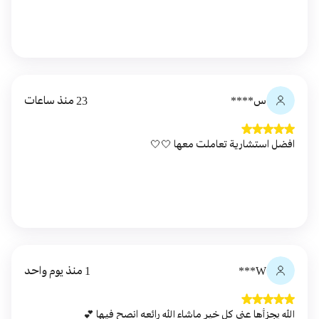
س****
23 منذ ساعات
افضل استشارية تعاملت معها 🤍🤍
W***
1 منذ يوم واحد
الله يجزأها عني كل خير ماشاء الله رائعه انصح فيها 💕