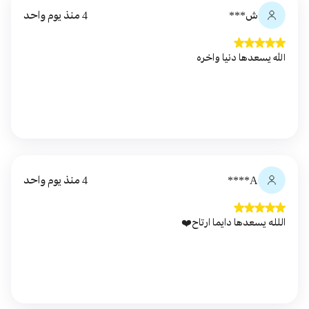
ش***
4 منذ يوم واحد
الله يسعدها دنيا واخره
A****
4 منذ يوم واحد
اللله يسعدها دايما ارتاح❤️