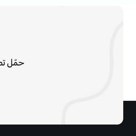
حمّل تط