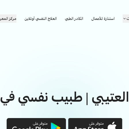
ت
استنارة للأعمال
الكادر الطبي
العلاج النفسي أونلاين
مركز المعر
العتيبي | طبيب نفسي في 