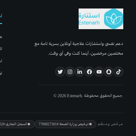
اس
عن
دعم نفسي واستشارات علاجية أونلاين بسرية تامة مع
ال
مختصين مرخصين، أينما كنت وفي أي وقت.
اس
تو
© 2026 Estenarh. جميع الحقوق محفوظة.
مرخّص ومنظّم
ترخيص وزارة الصحة
#7700027301
السجل التجاري
#5800106702