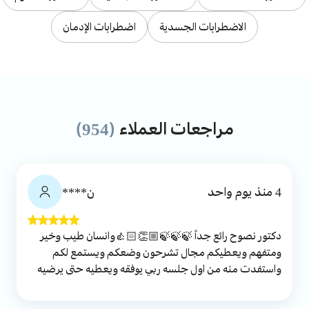
الاضطرابات الجسدية
اضطرابات الإدمان
مراجعات العملاء
(954)
4 منذ يوم واحد
ن****
دكتور نصوح رائع جداً 🍃🍃🍃👏🏼👍🏻وانسان طيب وخير
ومتفهم ويعطيكم مجال تشرحون وضعكم ويستمع لكم
واستفدت منه من اول جلسه ربي يوفقه ويعطيه حتى يرضيه
من حيث لايحتسب 🤲🏻☘️