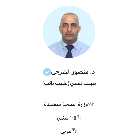
د. منصور
الشرجي
طبيب نفسي
(طبيب نائب)
وزارة الصحة معتمدة
19
سنين
عربي