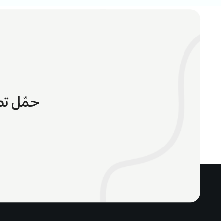
حمّل تط