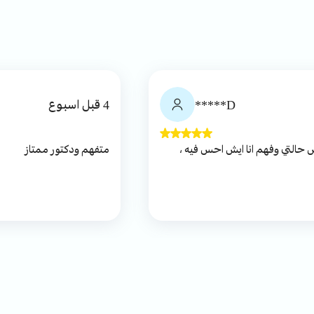
D*****
4 قبل اسبوع
الله يسعده ما قصر معاي شخص حالتي وفهم انا ايش احس فيه ،
متفهم ودكتور ممتاز