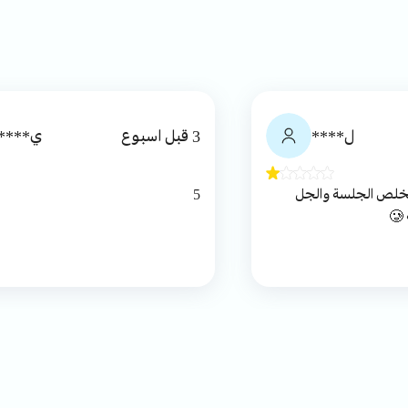
ل****
3 قبل اسبوع
ي****
ما استفدت شي للامانه وكان بس كانه وده تخلص الجلسة والجل
5