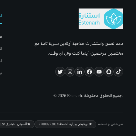
اس
عن
دعم نفسي واستشارات علاجية أونلاين بسرية تامة مع
ال
مختصين مرخصين، أينما كنت وفي أي وقت.
اس
تو
© 2026 Estenarh. جميع الحقوق محفوظة.
مرخّص ومنظّم
ترخيص وزارة الصحة
#7700027301
السجل التجاري
#5800106702