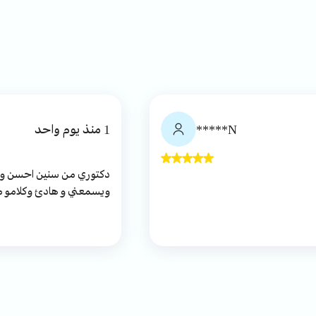
N*****
1 منذ يوم واحد
دكتوري من سنين احسن وارو
ويسمعني و هادئ وكلامو م