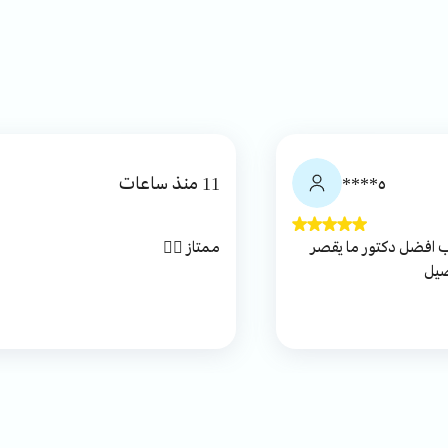
ه****
11 منذ ساعات
ب افضل دكتور ما يقصر
ممتاز 👌🏻
صيل