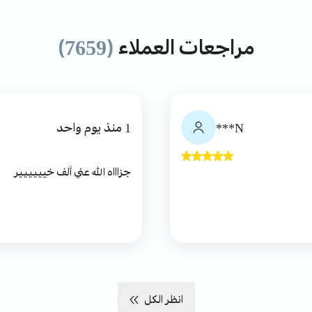
مراجعات العملاء
(7659)
N***
1 منذ يوم واحد
جزاااه الله عني ألف خيييييير
انظر الكل