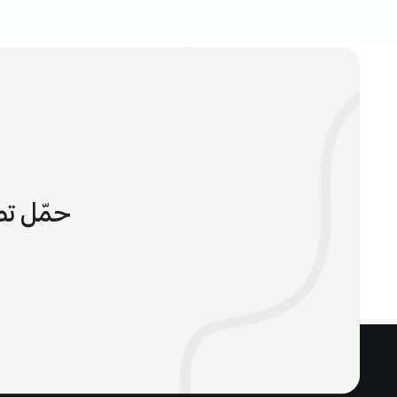
حمّل تط