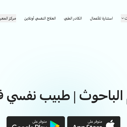
ت
استنارة للأعمال
الكادر الطبي
العلاج النفسي أونلاين
مركز المعر
 الباحوث | طبيب نفسي ف