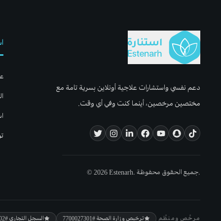
اس
عن
دعم نفسي واستشارات علاجية أونلاين بسرية تامة مع
ال
مختصين مرخصين، أينما كنت وفي أي وقت.
اس
تو
© 2026 Estenarh. جميع الحقوق محفوظة.
مرخّص ومنظّم
ترخيص وزارة الصحة
#7700027301
السجل التجاري
#5800106702