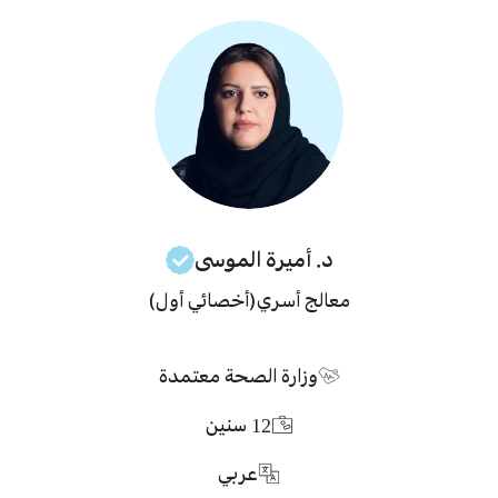
د. أميرة
الموسى
معالج أسري
(أخصائي أول)
وزارة الصحة معتمدة
12
سنين
عربي