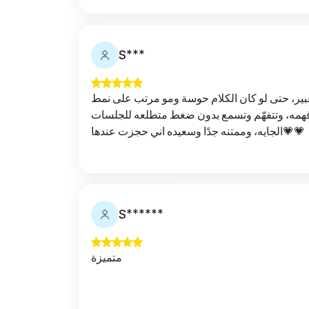
S***
ر، حتى لو كان الكلام حوسة ومو مرتب على نمط
افهمه، وتتفهّم وتسمع بدون ضغط متطلعه للجلسات
الجايه، وممتنه جدًا وسعيده اني حجزت عندها💗💗
S******
متميزة