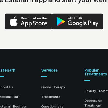
Estenarh
Services
Popular
Treatments
About Us
Online Therapy
Anxiety Treat
edical Staff
Treatments
Depression
Treatment
stenarh Business
Questionnaire