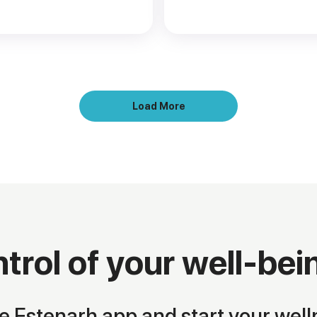
Load More
trol of your well-bei
 Estenarh app and start your well