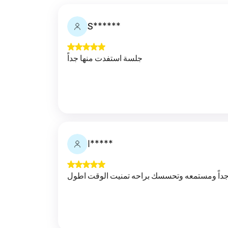
S******
جلسة استفدت منها جداً
ا*****
داً ومستمعه وتحسسك براحه تمنيت الوقت اطول