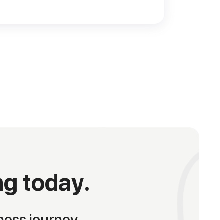
ng today.
ness journey.