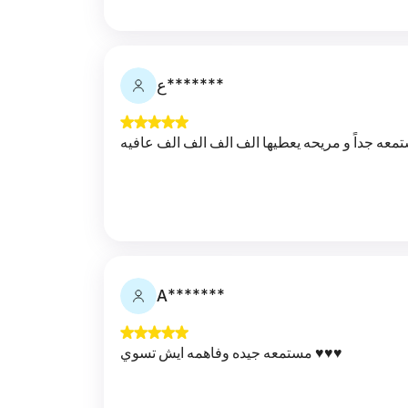
ع*******
يعطيها الف الف الف الف عافيه
A*******
مستمعه جيده وفاهمه ايش تسوي ♥️♥️♥️