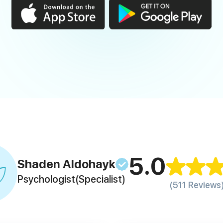
5.0
Shaden
Aldohayk
Psychologist
(Specialist)
(511 Reviews