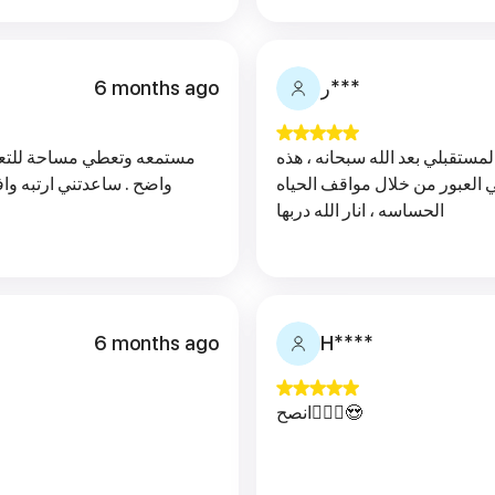
6 months ago
ر***
جلسة مفيده خرجتني من كثير من القلق الحالي والمستقبلي بعد الله سبحانه ، هذه
مستمعه وتعطي مساحة للتعبي
ي العبور من خلال مواقف الحياه
واضح . ساعدتني ارتبه و
الحساسه ، انار الله دربها
6 months ago
H****
انصح🧏🏻‍♀️😍