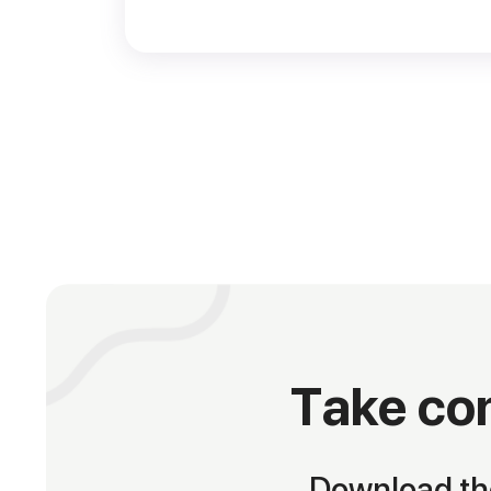
Take con
Download the