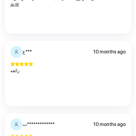
🙏🏼
ع***
10 months ago
رائعه
ت*************
10 months ago