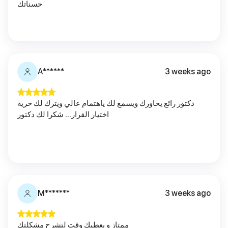
حسناتك
A******
3 weeks ago
دكتور رائع يحاورك ويسمع لك ياهتمام عالي ويترك لك حرية
اختيار القرار... شكرا لك دكتور
M*******
3 weeks ago
ممتاز و يعطيك وقت لتشرح مشكلتك