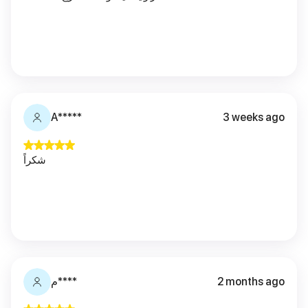
A*****
3 weeks ago
شكراً
2 months ago
م****