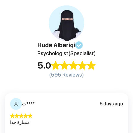
Huda
Albariqi
Psychologist
(Specialist)
5.0
(595 Reviews)
ت****
5 days ago
ممتازة جدا