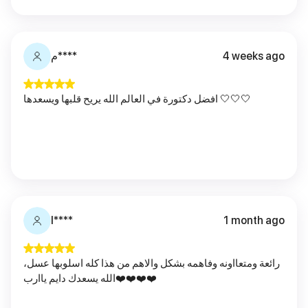
م****
4 weeks ago
افضل دكتورة في العالم الله يريح قلبها ويسعدها 🤍🤍🤍
l****
1 month ago
رائعة ومتعااونه وفاهمه بشكل والاهم من هذا كله اسلوبها عسل،
الله يسعدك دايم ياارب❤️❤️❤️❤️