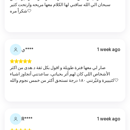
سبحان الي الله ساقني لها الكلام معها مريحه وارتحت كثير
شكراً مره🤍
ي****
1 week ago
صار لي معها فترة طويلة و اقول بكل ثقة د.هدى من اكثر
الأشخاص اللي كان لهم أثر بحياتي، ساعدتني أتجاوز اشياء
كثيييرة وغيّرتني ١٨٠ درجة تستحق أكثر من خمس نجوم والله🤍
R****
1 week ago