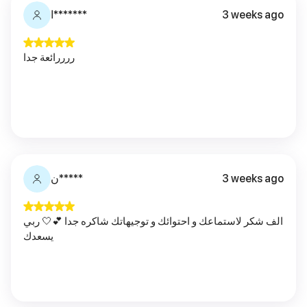
ا*******
3 weeks ago
ررررائعة جدا
ن*****
3 weeks ago
الف شكر لاستماعك و احتوائك و توجيهاتك شاكره جدا 💕🤍 ربي
يسعدك