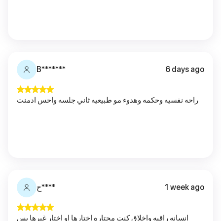
B*******
6 days ago
راحه نفسيه وحكمه وهدوء مو طبيعيه ثاني جلسه واحس ادمنت
ح****
1 week ago
انسانه راقيه واخلاق كنت محتاره اختارها او اختار غيرها بس