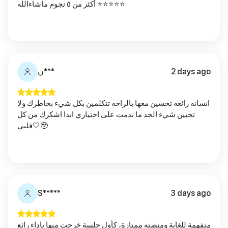
أكثر من ٥ نجوم ماشاءالله ⭐️⭐️⭐️⭐️⭐️
2 days ago
ن***
انسانه رائعه تحسين معها بالراحه تتكلمين بكل شيء بخاطرك ولا
تخبين شيء الجد ما ندمت على اختياري ابدا اشكرك من كل
قلبي🤍🥹
S*****
3 days ago
متفهمة للغاية ومنصته ممتازة، كأول جلسة خرجت منها باداء رائع