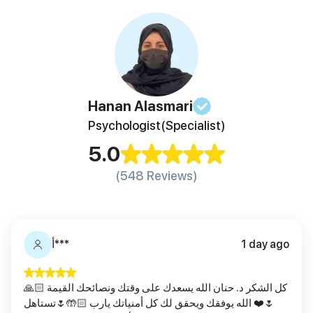
Hanan
Alasmari
Psychologist
(Specialist)
5.0
(548 Reviews)
1 day ago
أ***
كل الشكر د. حنان الله يسعدك على وقتك ونصائحك القيمة 🙏🏻
🌷❤️ الله يوفقك ويحقق لك كل أمنياتك يارب 🤲🏻🌷تستاهل