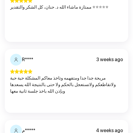
ممتازة ماشاء الله د. حنان، كل الشكر والتقدير ⭐️⭐️⭐️⭐️⭐️
R****
3 weeks ago
مريحة جدا جدا ومتفهمه وتاخذ معاكم المشكلة حبة حبة
ولاتقاطعكم ولاتستعجل بالحكم ولا حتى بالنتيجة الله يسعدها
وبإذن الله باخذ جلسة ثانية معها
4 weeks ago
م*****