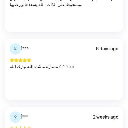
وملحوظ على الذات. الله يسعدها ويرضيها.
6 days ago
أ***
ممتازة ماشاء الله تبارك الله ⭐️⭐️⭐️⭐️⭐️
2 weeks ago
أ***