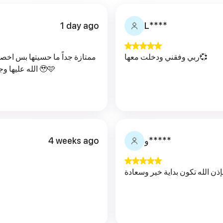
1 day ago
L****
ربي وفقني ودخلت معها💞
ممتازة جداً ما حسيتها بس اخص
الله عليها وجميلة ومستمعه جيده مستحيل افكر ادخل مع غيرها 🥹🩷
4 weeks ago
و*****
ذن الله تكون بداية خير وسعادة