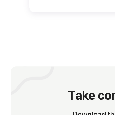
Take con
Download the