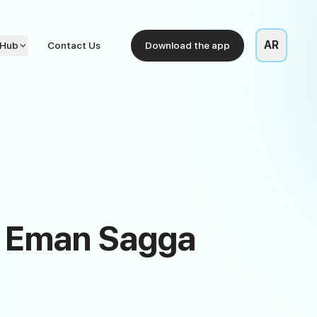
AR
 Hub
Contact Us
Download the app
or Eman Sagga