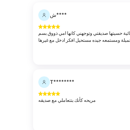
ش****
ائية حسيتها صديقتي وتوجهني كانها امي ذووق بسم
T********
مريحه كأنك بتتعاملي مع صديقه