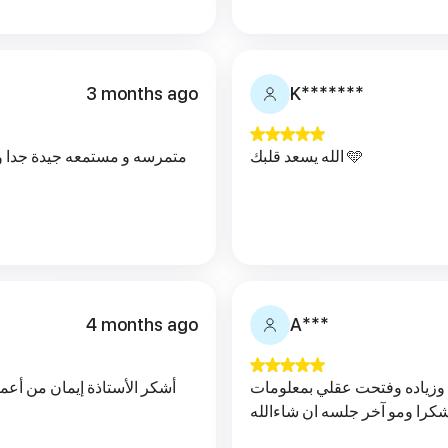
3 months ago
K*******
الله يسعد قلبك 🩵
متمرسه و مستمعه جيدة جدا و ق
4 months ago
A***
بط وزياده وفتحت عقلي بمعلومات
أشكر الأستاذة إيمان من أع