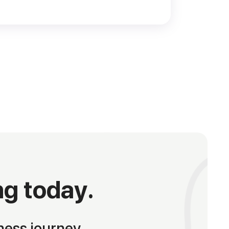
ng today.
ness journey.