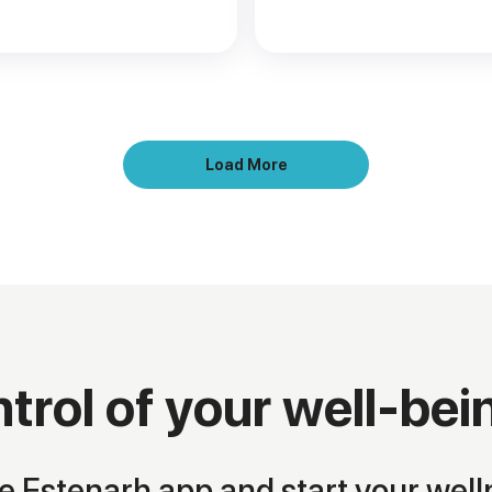
Load More
trol of your well-bei
 Estenarh app and start your well