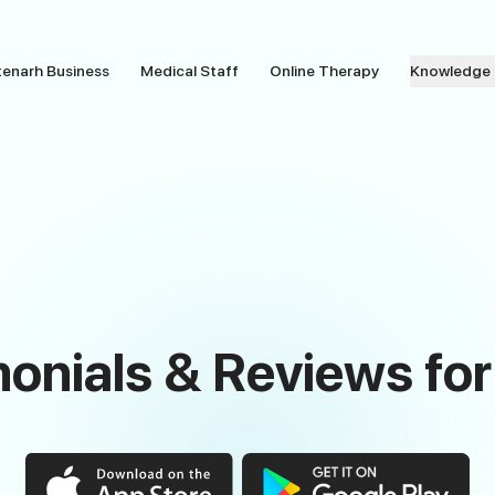
tenarh Business
Medical Staff
Online Therapy
Knowledge
monials & Reviews f