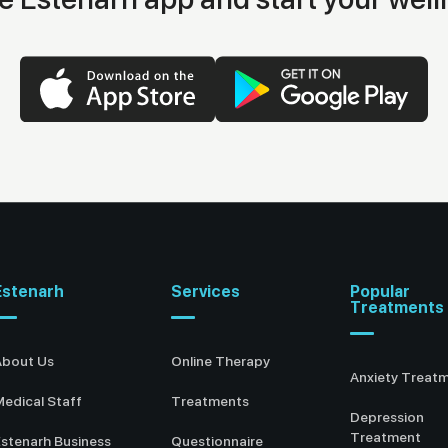
Estenarh
Services
Popular
Treatments
About Us
Online Therapy
Anxiety Treat
edical Staff
Treatments
Depression
Treatment
stenarh Business
Questionnaire