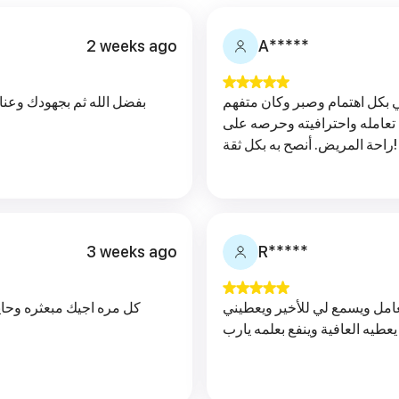
2 weeks ago
A*****
ي بكل اهتمام وصبر وكان متفهم
بفضل الله ثم بجهودك وعنا
ي. اشكره على حسن تعامله واحترافيته وحرصه على
راحة المريض. أنصح به بكل ثقة!
3 weeks ago
R*****
عامل ويسمع لي للأخير ويعطيني
كل مره اجيك مبعثره وحاي