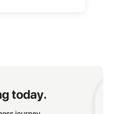
ng today.
ness journey.