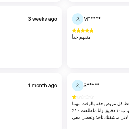
3 weeks ago
M*****
متفهم جداً
1 month ago
S*****
ط كل مريض حقه بالوقت مهما
كانت مشكلته يعني مب منطق انهي الجلسه قبلها ب١٠ دقايق وانا ماطلعت ١٠٪؜
 لاني ماشفتك تأخذ وتعطي معي