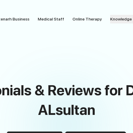
tenarh Business
Medical Staff
Online Therapy
Knowledge
onials & Reviews fo
ALsultan