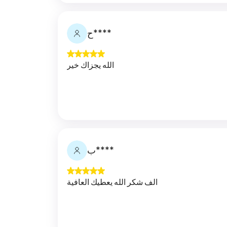
ح****
الله يجزاك خير
ب****
الف شكر الله يعطيك العافية