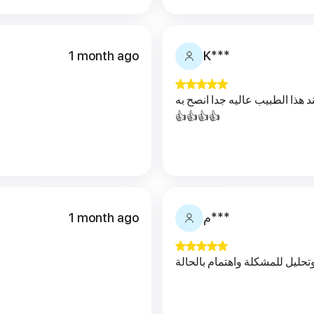
1 month ago
K***
عند هذا الطبيب عاليه جدا انصح به
👍👍👍👍
1 month ago
م***
تحليل للمشكلة واهتمام بالحالة