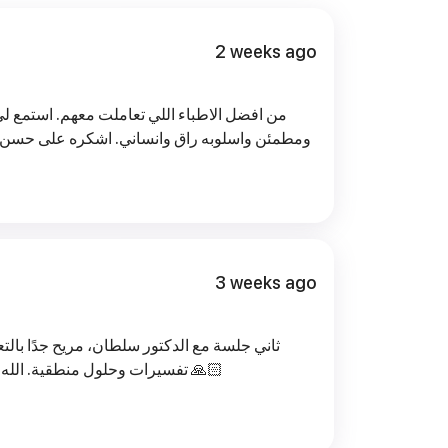
2 weeks ago
من افضل الاطباء اللي تعاملت معهم. استمع ل
ومطمئن واسلوبه راق وانسان
3 weeks ago
ثاني جلسة مع الدكتور سلطان، مريح جدًا بالت
تفسيرات وحلول منطقية. الله يعطيه العافية وينفع بعلمه يارب 🙏🏻