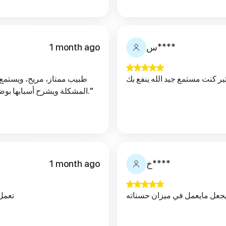
1 month ago
س****
ير كنت مستمع جيد الله ينفع بك
طبيب ممتاز، مريح، ويستمع 
المشكلة ويشرح أسبابها بوضوح. الله يسعده ويجعل ما يقدمه في ميزان حسناته."
1 month ago
خ****
يجعل مايعمل في ميزان حسناته
تعمل مريح ودكتور ممت