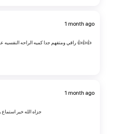
1 month ago
راقي ومتفهم جدا كميه الراحه النفسيه  👍👍👍
1 month ago
جزاه الله خير استماع و