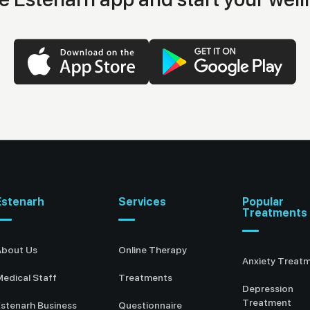
Estenarh
Services
Popular
Treatments
About Us
Online Therapy
Anxiety Treat
edical Staff
Treatments
Depression
Treatment
stenarh Business
Questionnaire