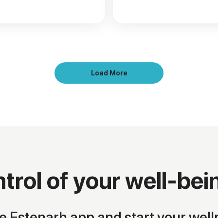
Load More
trol of your well-bei
 Estenarh app and start your well