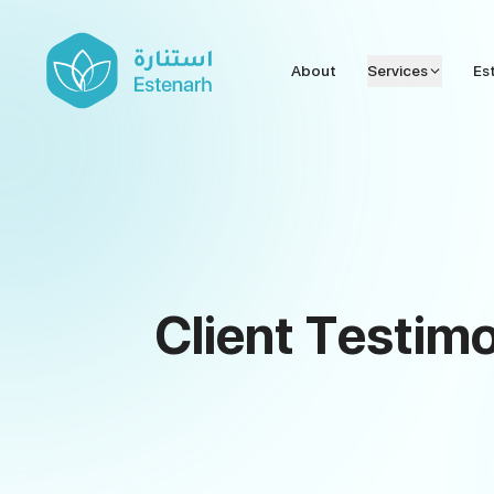
About
Services
Es
Client Testim