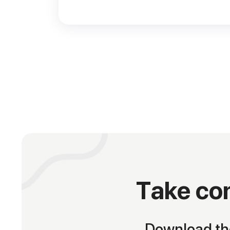
Take con
Download the