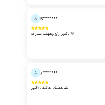
B*******
دكتور رائع ويفهمك بسرعه 💜
ع*******
الله يعطيك العافية يادكتور