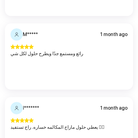
M*****
1 month ago
رائع ومستمع جدًا ويطرح حلول لكل شي
1 month ago
ا*******
يعطي حلول ماراح المكالمه خساره. راح تستفيد 👍🏻