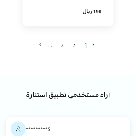
190 ريال
1
...
3
2
آراء مستخدمي تطبيق استنارة
S*********