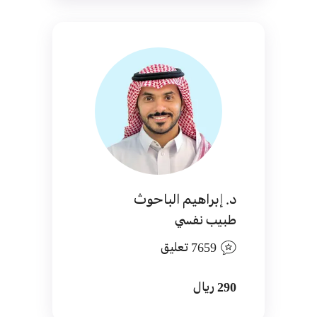
د. إبراهيم الباحوث
طبيب نفسي
7659 تعليق
290 ريال