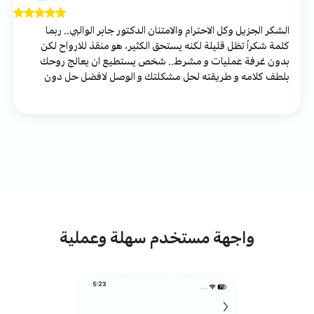
الشكر الجزيل وكل الاحترام والامتنان الدكتور جابر الوالبي.. ربما
كلمة شكراً تظل قليلة لكنه يستحق الكثير، هو منقذ للارواح لكن
بدون غرفة عمليات و مشرط.. شخص يستطيع ان يعالج روحك
بلطف كلامه و طريقته لحل مشكلتك و الوصل لافضل حل دون
احكام و نصائح و مثاليات زائفه.. ان تصل لهالشخص ف انت وصلت
لاول طريق لك بالسلام العقلي و النفسي
واجهة مستخدم سهلة وعملية