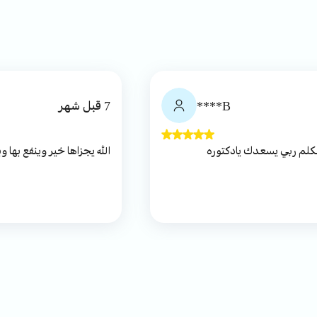
B****
7 قبل شهر
تكلم ربي يسعدك يادكتوره
الله يجزاها خير وينفع بها وب