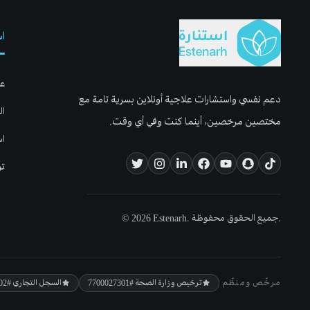
اس
عن
دعم نفسي واستشارات علاجية أونلاين بسرية تامة مع
ال
مختصين مرخصين، أينما كنت وفي أي وقت.
اس
تو
© 2026 Estenarh. جميع الحقوق محفوظة.
مرخّص ومنظّم
ترخيص وزارة الصحة
#7700027301
السجل التجاري
#5800106702