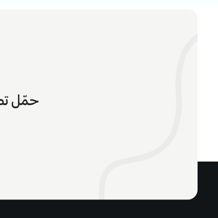
حمّل تط