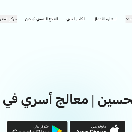
ت
استنارة للأعمال
الكادر الطبي
العلاج النفسي أونلاين
مركز المعر
سين | معالج أسري في ا