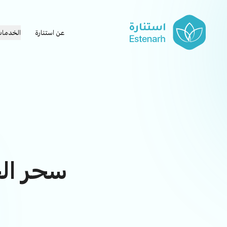
عن استنارة
الخدما
سحر الح